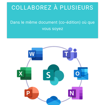
COLLABOREZ À PLUSIEURS
Dans le même document (co-édition) où que
vous soyez