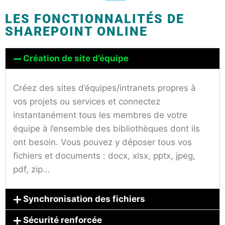
LES FONCTIONNALITÉS DE
SHAREPOINT ONLINE
Création de site d’équipe
Créez des sites d’équipes/intranets propres à
vos projets ou services et connectez
instantanément tous les membres de votre
équipe à l’ensemble des bibliothèques dont ils
ont besoin. Vous pouvez y déposer tous vos
fichiers et documents : docx, xlsx, pptx, jpeg,
pdf, zip…
Synchronisation des fichiers
Sécurité renforcée